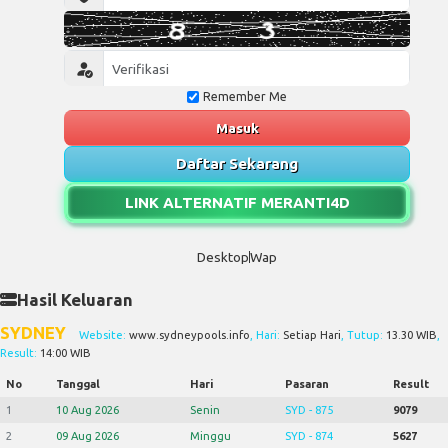
Remember Me
Masuk
Daftar Sekarang
LINK ALTERNATIF MERANTI4D
Desktop
Wap
Hasil Keluaran
SYDNEY
Website:
www.sydneypools.info
, Hari:
Setiap Hari
, Tutup:
13.30 WIB
,
Result:
14:00 WIB
No
Tanggal
Hari
Pasaran
Result
1
10 Aug 2026
Senin
SYD - 875
9079
2
09 Aug 2026
Minggu
SYD - 874
5627