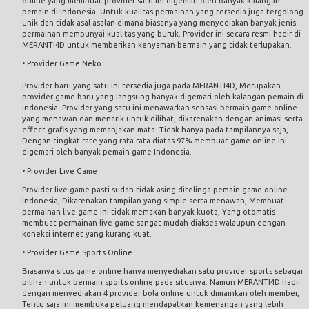
online yang membuat provider satu ini digemari oleh banyak kalangan
pemain di Indonesia. Untuk kualitas permainan yang tersedia juga tergolong
unik dan tidak asal asalan dimana biasanya yang menyediakan banyak jenis
permainan mempunyai kualitas yang buruk. Provider ini secara resmi hadir di
MERANTI4D untuk memberikan kenyaman bermain yang tidak terlupakan.
• Provider Game Neko
Provider baru yang satu ini tersedia juga pada MERANTI4D, Merupakan
provider game baru yang langsung banyak digemari oleh kalangan pemain di
Indonesia. Provider yang satu ini menawarkan sensasi bermain game online
yang menawan dan menarik untuk dilihat, dikarenakan dengan animasi serta
effect grafis yang memanjakan mata. Tidak hanya pada tampilannya saja,
Dengan tingkat rate yang rata rata diatas 97% membuat game online ini
digemari oleh banyak pemain game Indonesia.
• Provider Live Game
Provider live game pasti sudah tidak asing ditelinga pemain game online
Indonesia, Dikarenakan tampilan yang simple serta menawan, Membuat
permainan live game ini tidak memakan banyak kuota, Yang otomatis
membuat permainan live game sangat mudah diakses walaupun dengan
koneksi internet yang kurang kuat.
• Provider Game Sports Online
Biasanya situs game online hanya menyediakan satu provider sports sebagai
pilihan untuk bermain sports online pada situsnya. Namun MERANTI4D hadir
dengan menyediakan 4 provider bola online untuk dimainkan oleh member,
Tentu saja ini membuka peluang mendapatkan kemenangan yang lebih