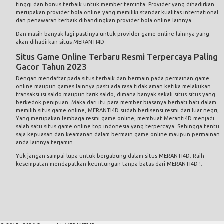
tinggi dan bonus terbaik untuk member tercinta. Provider yang dihadirkan
merupakan provider bola online yang memiliki standar kualitas international
dan penawaran terbaik dibandingkan provider bola online lainnya.
Dan masih banyak lagi pastinya untuk provider game online lainnya yang
akan dihadirkan situs MERANTI4D
Situs Game Online Terbaru Resmi Terpercaya Paling
Gacor Tahun 2023
Dengan mendaftar pada situs terbaik dan bermain pada permainan game
online maupun games lainnya pasti ada rasa tidak aman ketika melakukan
transaksi isi saldo maupun tarik saldo, dimana banyak sekali situs situs yang
berkedok penipuan. Maka dari itu para member biasanya berhati hati dalam
memilih situs game online, MERANTI4D sudah berlisensi resmi dari luar negri,
Yang merupakan lembaga resmi game online, membuat Meranti4D menjadi
salah satu
situs game online
top indonesia yang terpercaya. Sehingga tentu
saja kepuasan dan keamanan dalam bermain game online maupun permainan
anda lainnya terjamin.
Yuk jangan sampai lupa untuk bergabung dalam situs
MERANTI4D
. Raih
kesempatan mendapatkan keuntungan tanpa batas dari MERANTI4D !.