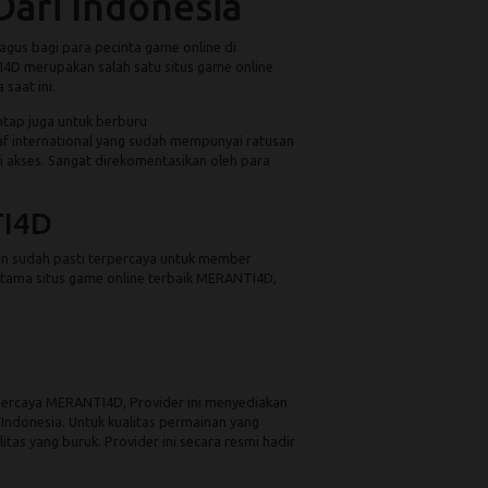
Dari Indonesia
bagus bagi para pecinta game online di
I4D merupakan salah satu situs game online
saat ini.
ntap juga untuk berburu
f international yang sudah mempunyai ratusan
di akses. Sangat direkomentasikan oleh para
TI4D
n sudah pasti terpercaya untuk member
utama situs game online terbaik MERANTI4D,
erpercaya MERANTI4D, Provider ini menyediakan
 Indonesia. Untuk kualitas permainan yang
tas yang buruk. Provider ini secara resmi hadir