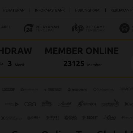
PERATURAN
|
INFORMASI BANK
|
HUBUNGI KAMI
|
KEBIJAKAN P
THDRAW
MEMBER ONLINE
3
23125
ta
Menit
Member