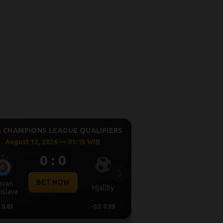
6/8/2026
FOOTBALL F24 INTERNATIONAL
FRIENDLY
August 7, 2026 — 12:45 WIB
1 : 0
Next
BET NOW
rance
e-England
0
0.73
0.00
-0.97