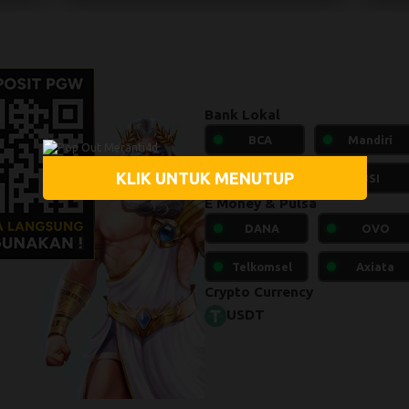
Bank Lokal
BCA
Mandiri
KLIK UNTUK MENUTUP
CIMB
BSI
E Money & Pulsa
DANA
OVO
Telkomsel
Axiata
Crypto Currency
USDT