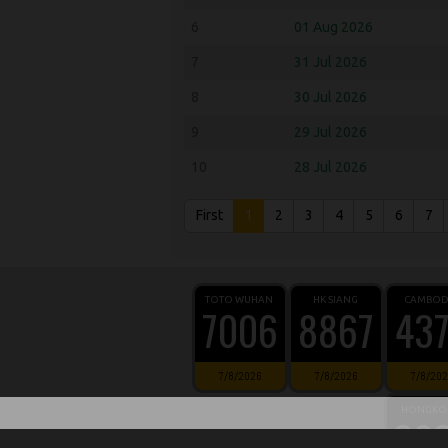
6
01 Aug 2026
7
31 Jul 2026
8
30 Jul 2026
9
29 Jul 2026
10
28 Jul 2026
First
1
2
3
4
5
6
7
TOTO WUHAN
HK SIANG
CAMBOD
7006
8867
43
7/8/2026
7/8/2026
7/8/20
HONGKO
36