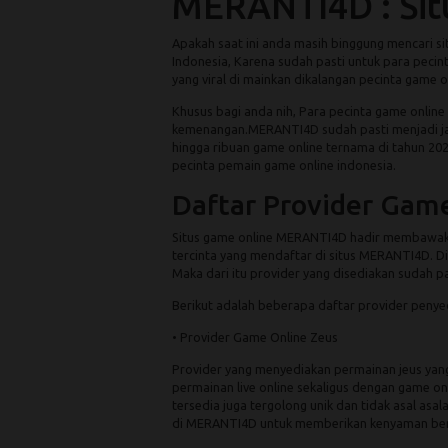
MERANTI4D
: Si
Apakah saat ini anda masih binggung mencari si
Indonesia, Karena sudah pasti untuk para peci
yang viral di mainkan dikalangan pecinta game o
Khusus bagi anda nih, Para pecinta game online
kemenangan.MERANTI4D sudah pasti menjadi jaw
hingga ribuan game online ternama di tahun 2024
pecinta pemain game online indonesia.
Daftar Provider Gam
Situs game online
MERANTI4D hadir membawakan 
tercinta yang mendaftar di situs MERANTI4D. 
Maka dari itu provider yang disediakan sudah pa
Berikut adalah beberapa daftar provider penye
• Provider Game Online Zeus
Provider yang menyediakan permainan jeus yang 
permainan live online sekaligus dengan game on
tersedia juga tergolong unik dan tidak asal as
di MERANTI4D untuk memberikan kenyaman berm