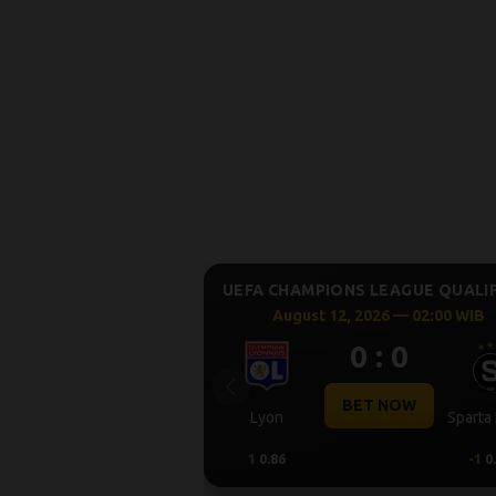
6/8/20
UEFA CHAMPIONS LEAGUE QUALIF
August 11, 2026 — 22:59 WIB
0 : 0
Previous
BET NOW
Union 
Bodo Glimt
Gill
0.75
0.82
-0.75