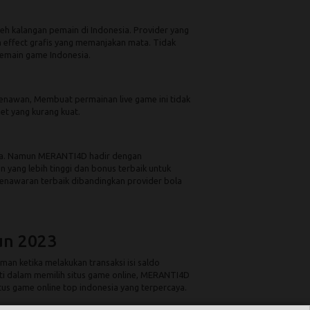
eh kalangan pemain di Indonesia. Provider yang
a effect grafis yang memanjakan mata. Tidak
pemain game Indonesia.
 menawan, Membuat permainan live game ini tidak
t yang kurang kuat.
snya. Namun MERANTI4D hadir dengan
yang lebih tinggi dan bonus terbaik untuk
 penawaran terbaik dibandingkan provider bola
un 2023
an ketika melakukan transaksi isi saldo
ati dalam memilih situs game online, MERANTI4D
tus game online
top indonesia yang terpercaya.