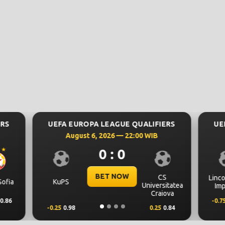
26
6/8/2026
5/8/2026
5/8/2026
5/8/2026
ERS
UEFA EUROPA LEAGUE QUALIFIERS
UE
August 7, 2026 — 02:00 WIB
0 : 0
BET NOW
Heart of
s FC
Benfica
P
Midlothian
.94
2.25
0.72
-2.25
-0.90
0.7