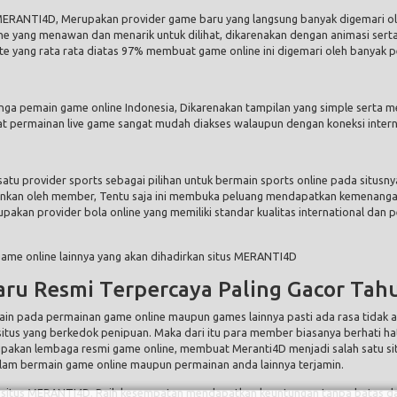
a MERANTI4D, Merupakan provider game baru yang langsung banyak digemari ol
ne yang menawan dan menarik untuk dilihat, dikarenakan dengan animasi sert
ate yang rata rata diatas 97% membuat game online ini digemari oleh banyak 
elinga pemain game online Indonesia, Dikarenakan tampilan yang simple serta
permainan live game sangat mudah diakses walaupun dengan koneksi interne
satu provider sports sebagai pilihan untuk bermain sports online pada situ
inkan oleh member, Tentu saja ini membuka peluang mendapatkan kemenangan 
pakan provider bola online yang memiliki standar kualitas international dan
game online lainnya yang akan dihadirkan situs MERANTI4D
aru Resmi Terpercaya Paling Gacor Tah
in pada permainan game online maupun games lainnya pasti ada rasa tidak am
 situs yang berkedok penipuan. Maka dari itu para member biasanya berhati h
merupakan lembaga resmi game online, membuat Meranti4D menjadi salah satu
si
lam bermain game online maupun permainan anda lainnya terjamin.
 situs
MERANTI4D
. Raih kesempatan mendapatkan keuntungan tanpa batas da