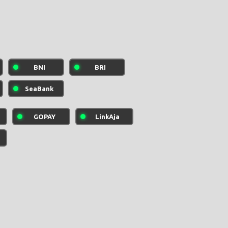
BNI
BRI
SeaBank
GOPAY
LinkAja
RIVASI
|
PERSETUJUAN COOKIES