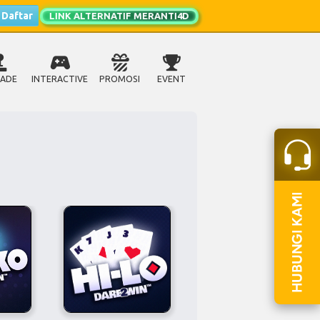
Daftar
LINK ALTERNATIF MERANTI4D
ADE
INTERACTIVE
PROMOSI
EVENT