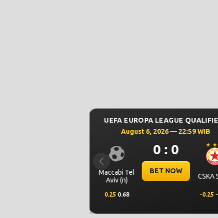
5/8/20
UEFA EUROPA LEAGUE QUALIFI
August 7, 2026 — 00:00 WIB
0 : 0
Previous
BET NOW
Red Bull
Pafo
Salzburg
1
0.88
-1
0