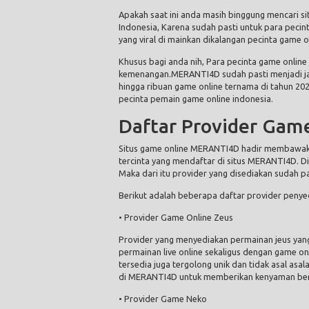
Apakah saat ini anda masih binggung mencari si
Indonesia, Karena sudah pasti untuk para peci
yang viral di mainkan dikalangan pecinta game o
Khusus bagi anda nih, Para pecinta game online
kemenangan.MERANTI4D sudah pasti menjadi jaw
hingga ribuan game online ternama di tahun 2024
pecinta pemain game online indonesia.
Daftar Provider Gam
Situs game online
MERANTI4D hadir membawakan 
tercinta yang mendaftar di situs MERANTI4D. 
Maka dari itu provider yang disediakan sudah pa
Berikut adalah beberapa daftar provider penye
• Provider Game Online Zeus
Provider yang menyediakan permainan jeus yang 
permainan live online sekaligus dengan game on
tersedia juga tergolong unik dan tidak asal as
di MERANTI4D untuk memberikan kenyaman berm
• Provider Game Neko