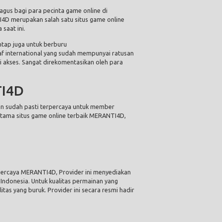
bagus bagi para pecinta game online di
I4D merupakan salah satu situs game online
saat ini.
ntap juga untuk berburu
f international yang sudah mempunyai ratusan
di akses. Sangat direkomentasikan oleh para
TI4D
n sudah pasti terpercaya untuk member
utama situs game online terbaik MERANTI4D,
erpercaya MERANTI4D, Provider ini menyediakan
 Indonesia. Untuk kualitas permainan yang
tas yang buruk. Provider ini secara resmi hadir