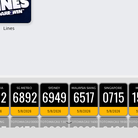
Lines
IA
SG METRO
SYDNEY
MALAYSIA SIANG
SINGAPORE
M
62
6892
6949
6517
0715
1
26
5/8/2026
5/8/2026
5/8/2026
5/8/2026
5
NG
TOTOMACAU 0000
TOTOMACAU 1300
TOTOMACAU 1600
TOTOMACAU 1900
TOTO
45
2153
0629
2900
9401
0