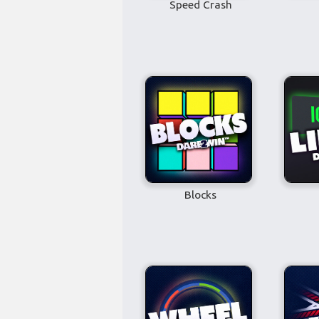
Speed Crash
Blocks