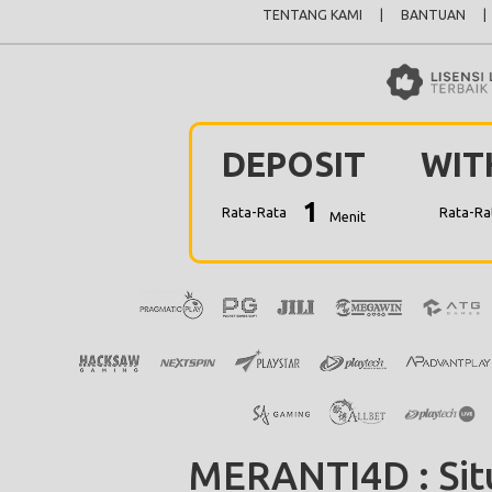
TENTANG KAMI
|
BANTUAN
|
DEPOSIT
WI
1
Rata-Rata
Rata-Ra
Menit
MERANTI4D
: Si