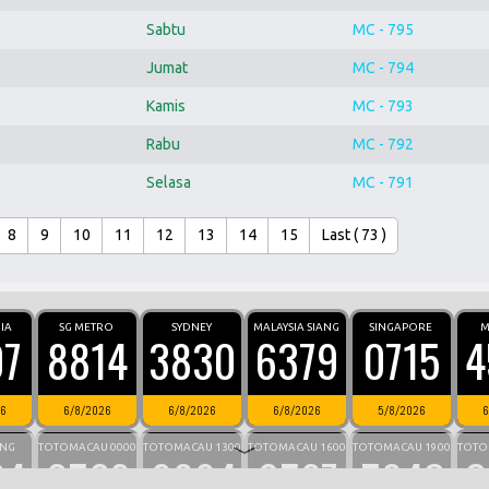
Sabtu
MC - 795
Jumat
MC - 794
Kamis
MC - 793
Rabu
MC - 792
Selasa
MC - 791
8
9
10
11
12
13
14
15
Last ( 73 )
IA
SG METRO
SYDNEY
MALAYSIA SIANG
SINGAPORE
M
07
8814
3830
6379
0715
4
26
6/8/2026
6/8/2026
6/8/2026
5/8/2026
6
NG
TOTOMACAU 0000
TOTOMACAU 1300
TOTOMACAU 1600
TOTOMACAU 1900
TOTO
34
6529
9894
0597
5843
3