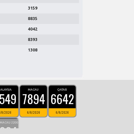
3159
8835
4042
8393
1308
ALAYSIA
MACAU
QATAR
549
7894
6642
/8/2026
6/8/2026
6/8/2026
MACAU 2200
064