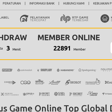
PERATURAN
|
INFORMASI BANK
|
HUBUNGI KAMI
|
KEBIJAKAN P
THDRAW
MEMBER ONLINE
3
22891
ta
Menit
Member
tus Game Online Top Global 