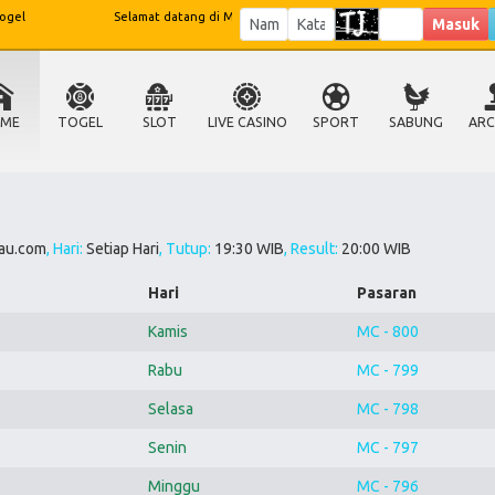
Selamat datang di MERANTI4D Togel
Masuk
ME
TOGEL
SLOT
LIVE CASINO
SPORT
SABUNG
ARC
au.com
, Hari:
Setiap Hari
, Tutup:
19:30 WIB
, Result:
20:00 WIB
Hari
Pasaran
Kamis
MC - 800
Rabu
MC - 799
Selasa
MC - 798
Senin
MC - 797
Minggu
MC - 796