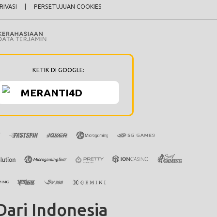
RIVASI
|
PERSETUJUAN COOKIES
KETIK DI GOOGLE:
MERANTI4D
Dari Indonesia