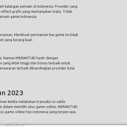
eh kalangan pemain di Indonesia. Provider yang
a effect grafis yang memanjakan mata. Tidak
pemain game Indonesia.
 menawan, Membuat permainan live game ini tidak
t yang kurang kuat.
snya. Namun MERANTI4D hadir dengan
yang lebih tinggi dan bonus terbaik untuk
 penawaran terbaik dibandingkan provider bola
un 2023
an ketika melakukan transaksi isi saldo
ati dalam memilih situs game online, MERANTI4D
tus game online
top indonesia yang terpercaya.