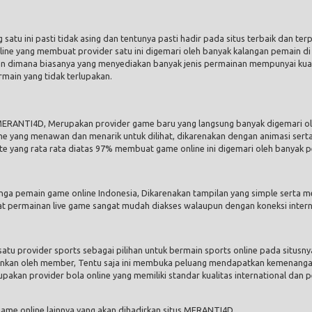
satu ini pasti tidak asing dan tentunya pasti hadir pada situs terbaik dan t
line yang membuat provider satu ini digemari oleh banyak kalangan pemain di
alan dimana biasanya yang menyediakan banyak jenis permainan mempunyai kuali
ain yang tidak terlupakan.
a MERANTI4D, Merupakan provider game baru yang langsung banyak digemari ol
ne yang menawan dan menarik untuk dilihat, dikarenakan dengan animasi sert
ate yang rata rata diatas 97% membuat game online ini digemari oleh banyak 
elinga pemain game online Indonesia, Dikarenakan tampilan yang simple serta
permainan live game sangat mudah diakses walaupun dengan koneksi interne
satu provider sports sebagai pilihan untuk bermain sports online pada situ
inkan oleh member, Tentu saja ini membuka peluang mendapatkan kemenangan 
pakan provider bola online yang memiliki standar kualitas international dan
game online lainnya yang akan dihadirkan situs MERANTI4D