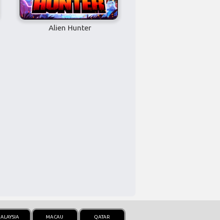
Alien Hunter
ALAYSIA
MACAU
QATAR