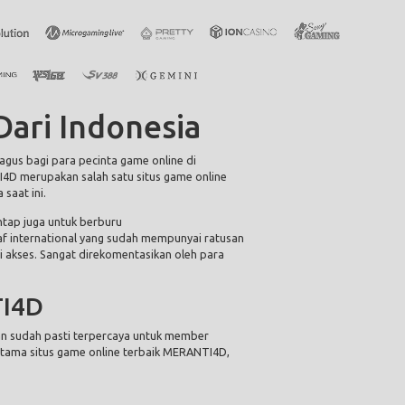
Dari Indonesia
bagus bagi para pecinta game online di
I4D merupakan salah satu situs game online
saat ini.
ntap juga untuk berburu
f international yang sudah mempunyai ratusan
di akses. Sangat direkomentasikan oleh para
TI4D
n sudah pasti terpercaya untuk member
utama situs game online terbaik MERANTI4D,