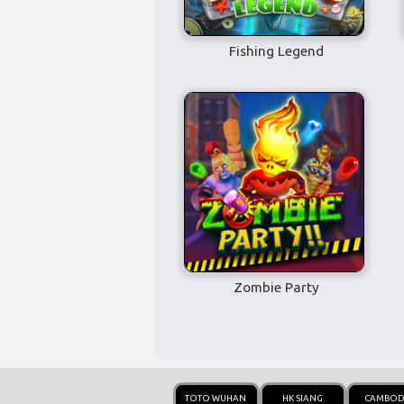
Fishing Legend
Zombie Party
TOTO WUHAN
HK SIANG
CAMBOD