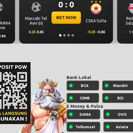
0 : 0
BET NOW
Lincoln Red
Omonia
FC 
rs FC
Imps (n)
Nicosia
Kr
0.72
-0.75
-0.80
0.75
0.64
-0.
Bank Lokal
BCA
Mandiri
CIMB
BSI
E Money & Pulsa
DANA
OVO
Telkomsel
Axiata
Crypto Currency