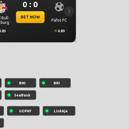
0 : 0
Next
BET NOW
Hradec
Besiktas
alove
25
-0.81
0.25
0.65
BNI
BRI
SeaBank
GOPAY
LinkAja