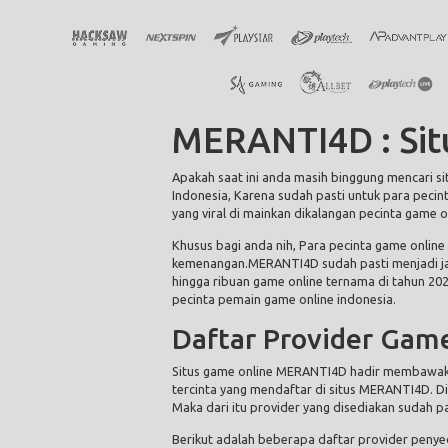
MERANTI4D
: Si
Apakah saat ini anda masih binggung mencari si
Indonesia, Karena sudah pasti untuk para peci
yang viral di mainkan dikalangan pecinta game o
Khusus bagi anda nih, Para pecinta game online
kemenangan.MERANTI4D sudah pasti menjadi jaw
hingga ribuan game online ternama di tahun 2024
pecinta pemain game online indonesia.
Daftar Provider Gam
Situs game online
MERANTI4D hadir membawakan 
tercinta yang mendaftar di situs MERANTI4D. 
Maka dari itu provider yang disediakan sudah pa
Berikut adalah beberapa daftar provider penye