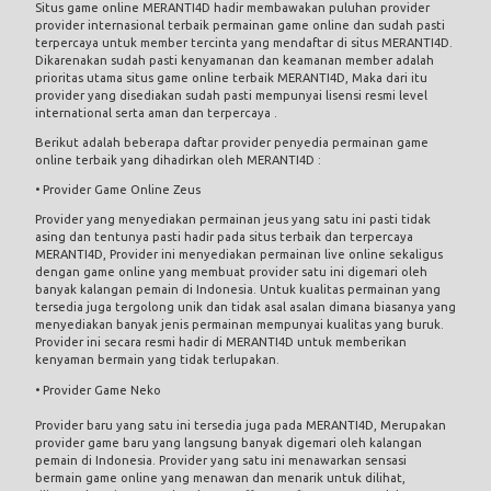
Situs game online
MERANTI4D hadir membawakan puluhan provider
provider internasional terbaik permainan game online dan sudah pasti
terpercaya untuk member tercinta yang mendaftar di situs MERANTI4D.
Dikarenakan sudah pasti kenyamanan dan keamanan member adalah
prioritas utama situs game online terbaik MERANTI4D, Maka dari itu
provider yang disediakan sudah pasti mempunyai lisensi resmi level
international serta aman dan terpercaya .
Berikut adalah beberapa daftar provider penyedia permainan game
online terbaik yang dihadirkan oleh MERANTI4D :
• Provider Game Online Zeus
Provider yang menyediakan permainan jeus yang satu ini pasti tidak
asing dan tentunya pasti hadir pada situs terbaik dan terpercaya
MERANTI4D, Provider ini menyediakan permainan live online sekaligus
dengan game online yang membuat provider satu ini digemari oleh
banyak kalangan pemain di Indonesia. Untuk kualitas permainan yang
tersedia juga tergolong unik dan tidak asal asalan dimana biasanya yang
menyediakan banyak jenis permainan mempunyai kualitas yang buruk.
Provider ini secara resmi hadir di MERANTI4D untuk memberikan
kenyaman bermain yang tidak terlupakan.
• Provider Game Neko
Provider baru yang satu ini tersedia juga pada MERANTI4D, Merupakan
provider game baru yang langsung banyak digemari oleh kalangan
pemain di Indonesia. Provider yang satu ini menawarkan sensasi
bermain game online yang menawan dan menarik untuk dilihat,