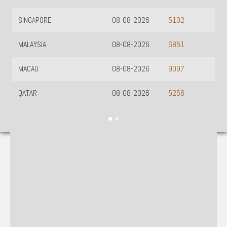
SINGAPORE
08-08-2026
5102
MALAYSIA
08-08-2026
6851
MACAU
08-08-2026
9097
QATAR
08-08-2026
5256