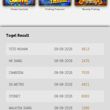
Ocean Carnival
Fishing Treasure
Bounty Fishing
Togel Result
TOTO WUHAN
09-08-2026
H
9813
HK SIANG
08-08-2026
T
2476
CAMBODIA
08-08-2026
T
7635
SG METRO
08-08-2026
T
4821
SYDNEY
08-08-2026
T
8083
MALAYSIA SIANG
08-08-2026
T
1986