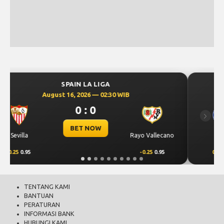
SPAIN LA LIGA
August 16, 2026 — 00:30 WIB
0 : 0
Previous
Next
BET NOW
ano
Alaves
Getafe
0.00
0.62
0.00
-0.72
TENTANG KAMI
BANTUAN
PERATURAN
INFORMASI BANK
HUBUNGI KAMI