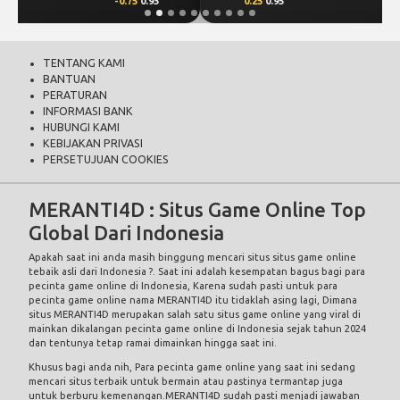
0.25
0.95
-0.25
0.95
TENTANG KAMI
BANTUAN
PERATURAN
INFORMASI BANK
HUBUNGI KAMI
KEBIJAKAN PRIVASI
PERSETUJUAN COOKIES
MERANTI4D
: Situs Game Online Top
Global Dari Indonesia
Apakah saat ini anda masih binggung mencari situs
situs game online
tebaik asli dari Indonesia ?. Saat ini adalah kesempatan bagus bagi para
pecinta game online di Indonesia, Karena sudah pasti untuk para
pecinta game online nama MERANTI4D itu tidaklah asing lagi, Dimana
situs MERANTI4D merupakan salah satu situs game online yang viral di
mainkan dikalangan pecinta game online di Indonesia sejak tahun 2024
dan tentunya tetap ramai dimainkan hingga saat ini.
Khusus bagi anda nih, Para pecinta game online yang saat ini sedang
mencari situs terbaik untuk bermain atau pastinya termantap juga
untuk berburu kemenangan.MERANTI4D sudah pasti menjadi jawaban