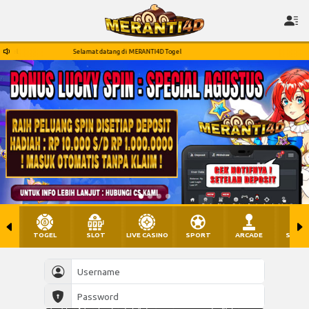
Selamat datang di MERANTI4D Togel
TOGEL
SLOT
LIVE CASINO
SPORT
ARCADE
SABU